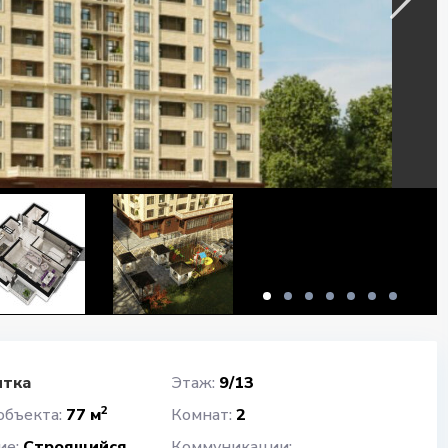
итка
Этаж:
9/13
2
объекта:
77 м
Комнат:
2
ие:
Строящийся
Коммуникации: