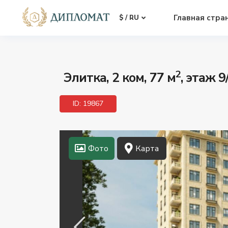
Главная стра
$ / RU
2
Элитка, 2 ком, 77 м
, этаж 
ID: 19867
Фото
Карта