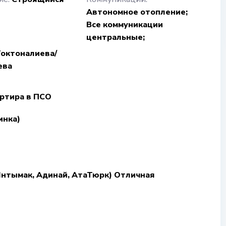
Автономное отопление;
Все коммуникации
центральные;
октоналиева/
ева
артира в ПСО
инка)
(Ынтымак, Адинай, АтаТюрк) Отличная