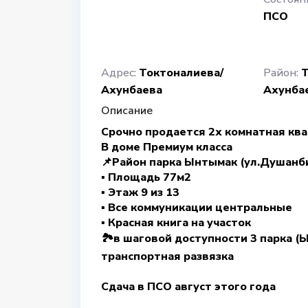
ПСО
Адрес:
Токтоналиева/
Район:
Т
Ахунбаева
Ахунба
Описание
Срочно продается 2х комнатная кв
В доме Премиум класса
📌Район парка Ынтымак (ул.Душанб
▪︎ Площадь 77м2
▪︎ Этаж 9 из 13
▪︎ Все коммуникации центральные
▪︎ Красная книга на участок
🏞️в шаговой доступности 3 парка 
транспортная развязка
Сдача в ПСО август этого года