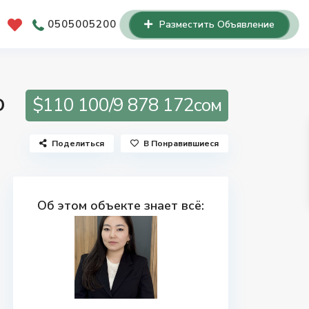
0505005200
Разместить Объявление
$110 100/9 878 172сом
О
Поделиться
В Понравившиеся
Об этом объекте знает всё: