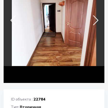
ID объекта :
22784
Тип:
Вторичная