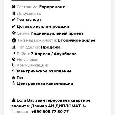
━━━━━━━━━━━━━━━━━━━
🛠️
Состояние:
Евроремонт
📄
Документы:
✔️ Техпаспорт
✔️ Договор купли-продажи
🛠️
Серия:
Индивидуальный проект
🏠
Тип недвижимости:
Вторичное жильё
📊
Тип сделки:
Продажа
📍
Район:
7 Апреля / Ахунбаева
🚫
Не угловая
🔌
Коммуникации:
⚡ Электрическое отопление
🔥 Газ
💧 Центральная канализация
👤 Если Вас заинтересовала квартире
звоните
:
Данияр АН ДИПЛОМАТ 📞
Телефон:
+996 509 77 30 77