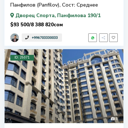
Панфилов (Panfilov), Сост: Среднее
Дворец Спорта
, Панфилова 190/1
$93 500/8 388 820сом
+996703330033
ID: 25071
4