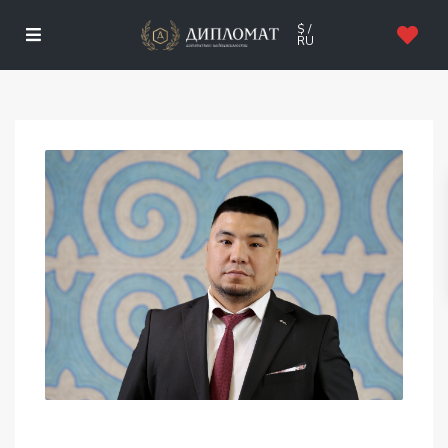
$ /
RU