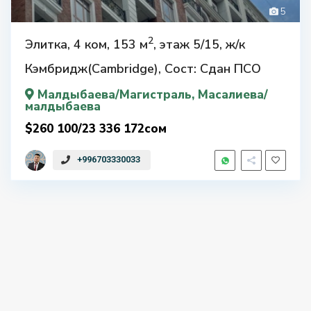
5
2
Элитка, 4 ком, 153 м
, этаж 5/15, ж/к
Кэмбридж(Cambridge), Сост: Сдан ПСО
Малдыбаева/Магистраль
, Масалиева/
малдыбаева
$260 100/23 336 172сом
+996703330033