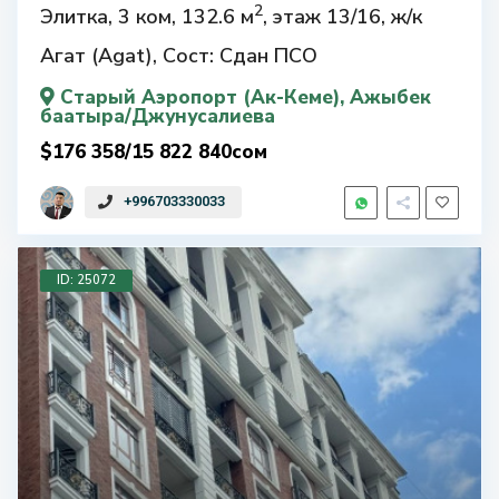
2
Элитка, 3 ком, 132.6 м
, этаж 13/16, ж/к
Агат (Agat), Сост: Сдан ПСО
Старый Аэропорт (Ак-Кеме)
, Ажыбек
баатыра/Джунусалиева
$176 358/15 822 840сом
+996703330033
ID: 25072