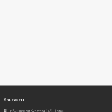
Контакты
г.Бишкек, ул.Кулатова 14/1, 1 этаж