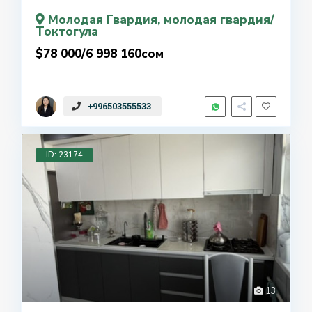
Молодая Гвардия
, молодая гвардия/
Токтогула
$78 000/6 998 160сом
+996503555533
ID: 23174
13