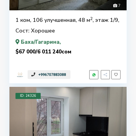
7
2
1 ком, 106 улучшенная, 48 м
, этаж 1/9,
Сост: Хорошее
Баха/Гагарина
,
$67 000/6 011 240сом
+996707883088
ID: 24326