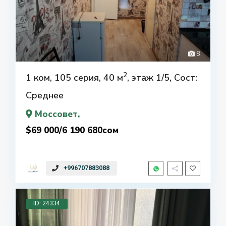
8
2
1 ком, 105 серия, 40 м
, этаж 1/5, Сост:
Среднее
Моссовет
,
$69 000/6 190 680сом
+996707883088
ID: 24334