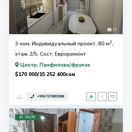
13
2
3 ком, Индивидуальный проект, 80 м
,
этаж 2/5, Сост: Евроремонт
Центр
, Панфилова/фрунзе
$170 000/15 252 400сом
+996707883088
ID: 24239