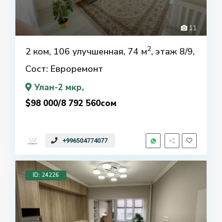
11
2
2 ком, 106 улучшенная, 74 м
, этаж 8/9,
Сост: Евроремонт
Улан-2 мкр
,
$98 000/8 792 560сом
+996504774077
ID: 24226