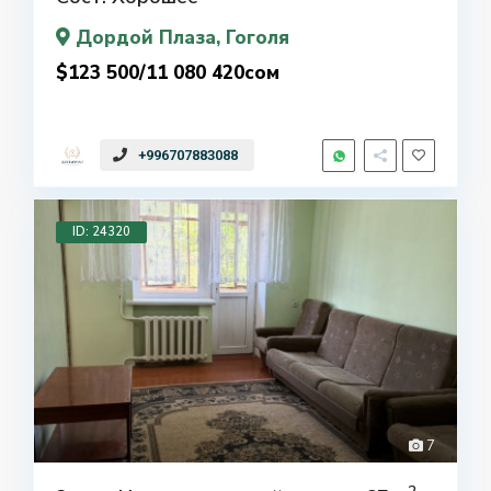
Дордой Плаза
, Гоголя
$123 500/11 080 420сом
+996707883088
ID: 24320
7