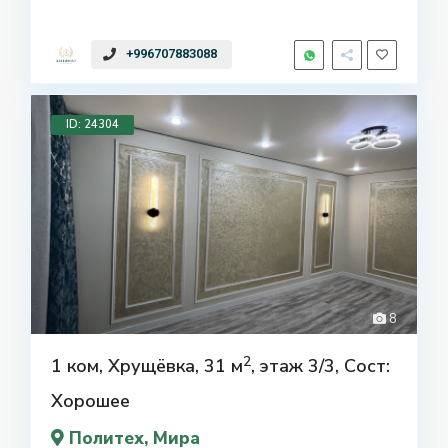
+996707883088
ID: 24304
8
2
1 ком, Хрущёвка, 31 м
, этаж 3/3, Сост:
Хорошее
Политех
, Мира