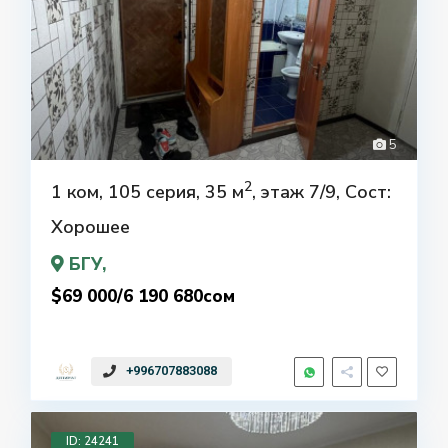
5
2
1 ком, 105 серия, 35 м
, этаж 7/9, Сост:
Хорошее
БГУ
,
$69 000/6 190 680сом
+996707883088
ID: 24241